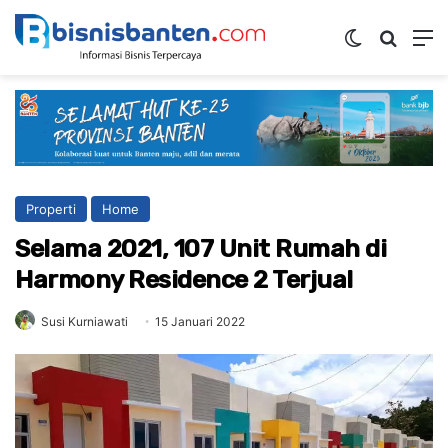
Switch ski
Mencar
M
Properti
Home
Selama 2021, 107 Unit Rumah di
Harmony Residence 2 Terjual
Susi Kurniawati
15 Januari 2022