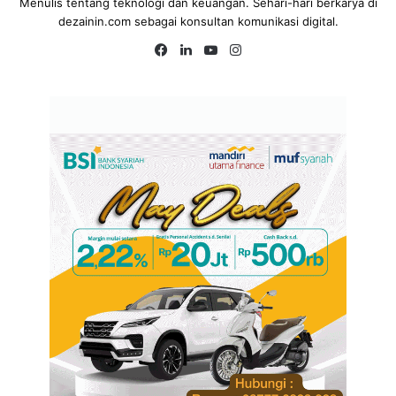
Menulis tentang teknologi dan keuangan. Sehari-hari berkarya di
dezainin.com sebagai konsultan komunikasi digital.
Fa
Lin
Yo
Ins
ce
ke
uT
tag
bo
dIn
ub
ra
ok
e
m