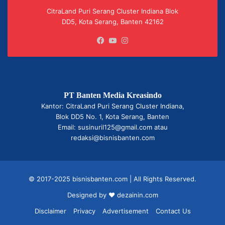
CitraLand Puri Serang Cluster Indiana Blok
DD5, Kota Serang, Banten 42162
Facebook
YouTube
Instagram
PT Banten Media Kreasindo
Kantor: CitraLand Puri Serang Cluster Indiana,
Blok DD5 No. 1, Kota Serang, Banten
Email: susinuril125@gmail.com atau
redaksi@bisnisbanten.com
© 2017-2025 bisnisbanten.com | All Rights Reserved.
Designed by ❤
dezainin.com
Disclaimer
Privacy
Advertisement
Contact Us