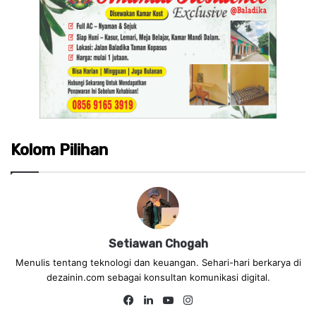
Kolom Pilihan
Setiawan Chogah
Menulis tentang teknologi dan keuangan. Sehari-hari berkarya di
dezainin.com sebagai konsultan komunikasi digital.
Fa
Lin
Yo
Ins