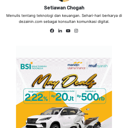
Setiawan Chogah
Menulis tentang teknologi dan keuangan. Sehari-hari berkarya di
dezainin.com sebagai konsultan komunikasi digital.
Fa
Lin
Yo
Ins
ce
ke
uT
tag
bo
dIn
ub
ra
ok
e
m