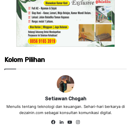
Kolom Pilihan
Setiawan Chogah
Menulis tentang teknologi dan keuangan. Sehari-hari berkarya di
dezainin.com sebagai konsultan komunikasi digital.
Fa
Lin
Yo
Ins
ce
ke
uT
tag