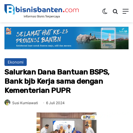
Switch ski
Mencar
M
Ekonomi
Salurkan Dana Bantuan BSPS,
Bank bjb Kerja sama dengan
Kementerian PUPR
Susi Kurniawati
6 Juli 2024