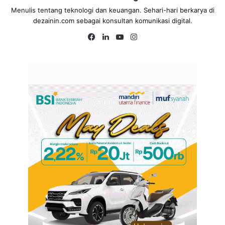
Menulis tentang teknologi dan keuangan. Sehari-hari berkarya di
dezainin.com sebagai konsultan komunikasi digital.
Fa
Lin
Yo
Ins
ce
ke
uT
tag
bo
dIn
ub
ra
ok
e
m