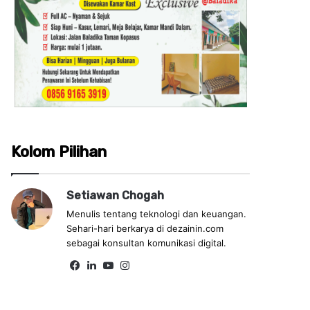
Kolom Pilihan
Setiawan Chogah
Menulis tentang teknologi dan keuangan.
Sehari-hari berkarya di dezainin.com
sebagai konsultan komunikasi digital.
Fa
Lin
Yo
Ins
ce
ke
uT
tag
bo
dIn
ub
ra