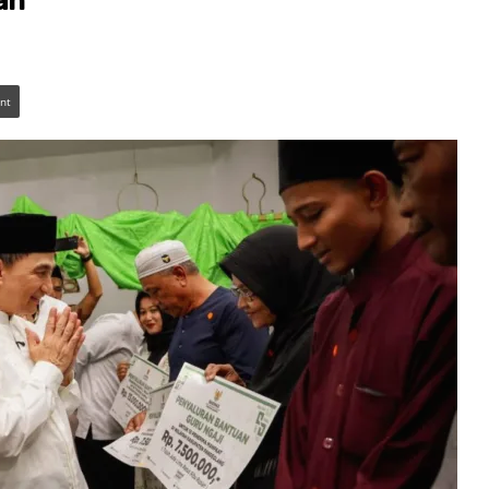
an
int