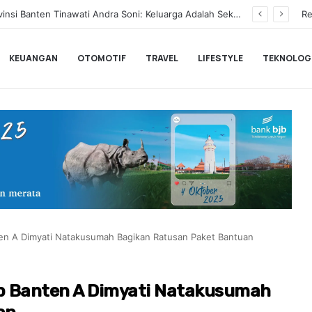
BLACKPINK Gelar Meet & Greet Spesial Rayakan Anniversary ke-10, Ini Syarat dan Jadwalnya
Re
KEUANGAN
OTOMOTIF
TRAVEL
LIFESTYLE
TEKNOLOG
en A Dimyati Natakusumah Bagikan Ratusan Paket Bantuan
b Banten A Dimyati Natakusumah