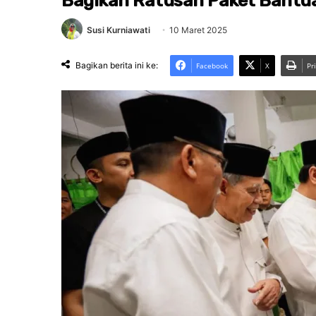
Bagikan Ratusan Paket Bantu
Susi Kurniawati
10 Maret 2025
Bagikan berita ini ke:
Facebook
X
Pr