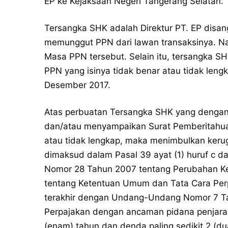
EP ke Kejaksaan Negeri Tangerang Selatan.
Tersangka SHK adalah Direktur PT. EP disan
memunggut PPN dari lawan transaksinya. 
Masa PPN tersebut. Selain itu, tersangka 
PPN yang isinya tidak benar atau tidak lengk
Desember 2017.
Atas perbuatan Tersangka SHK yang dengan
dan/atau menyampaikan Surat Pemberitahuan
atau tidak lengkap, maka menimbulkan ker
dimaksud dalam Pasal 39 ayat (1) huruf c d
Nomor 28 Tahun 2007 tentang Perubahan K
tentang Ketentuan Umum dan Tata Cara Perp
terakhir dengan Undang-Undang Nomor 7 Ta
Perpajakan dengan ancaman pidana penjara p
(enam) tahun dan denda paling sedikit 2 (dua