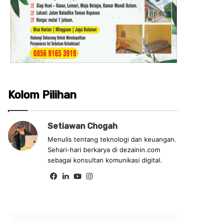
Kolom Pilihan
Setiawan Chogah
Menulis tentang teknologi dan keuangan.
Sehari-hari berkarya di dezainin.com
sebagai konsultan komunikasi digital.
Fa
Lin
Yo
Ins
ce
ke
uT
tag
bo
dIn
ub
ra
ok
e
m