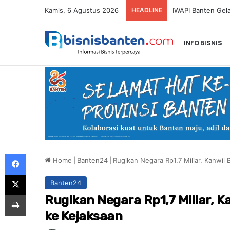
Kamis, 6 Agustus 2026
HEADLINE
SMARTFREN Luncu
INFO BISNIS
Facebook
Home
|
Banten24
|
Rugikan Negara Rp1,7 Miliar, Kanwil
X
Banten24
Print
Rugikan Negara Rp1,7 Miliar, 
ke Kejaksaan