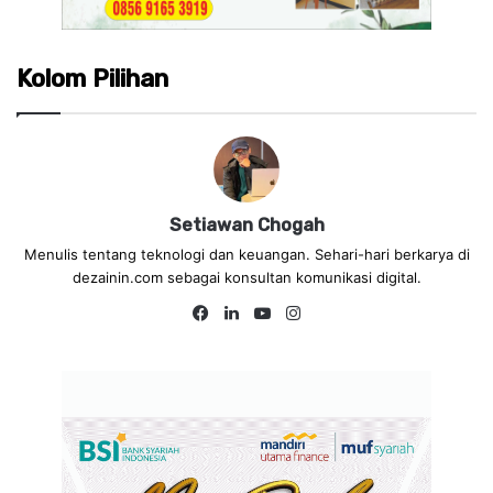
Kolom Pilihan
Setiawan Chogah
Menulis tentang teknologi dan keuangan. Sehari-hari berkarya di
dezainin.com sebagai konsultan komunikasi digital.
Fa
Lin
Yo
Ins
ce
ke
uT
tag
bo
dIn
ub
ra
ok
e
m