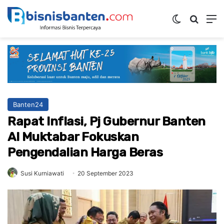
Switch ski
Mencar
M
Banten24
Rapat Inflasi, Pj Gubernur Banten
Al Muktabar Fokuskan
Pengendalian Harga Beras
Susi Kurniawati
20 September 2023