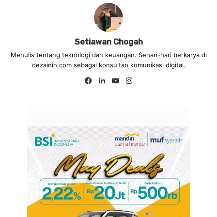
Setiawan Chogah
Menulis tentang teknologi dan keuangan. Sehari-hari berkarya di
dezainin.com sebagai konsultan komunikasi digital.
Fa
Lin
Yo
Ins
ce
ke
uT
tag
bo
dIn
ub
ra
ok
e
m