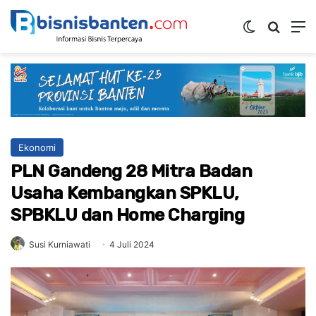
Switch ski
Mencar
M
Ekonomi
PLN Gandeng 28 Mitra Badan
Usaha Kembangkan SPKLU,
SPBKLU dan Home Charging
Susi Kurniawati
4 Juli 2024