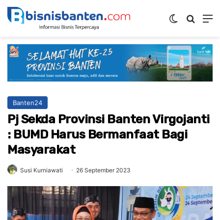
Switch ski
Mencar
M
Banten24
Pj Sekda Provinsi Banten Virgojanti
: BUMD Harus Bermanfaat Bagi
Masyarakat
Susi Kurniawati
26 September 2023