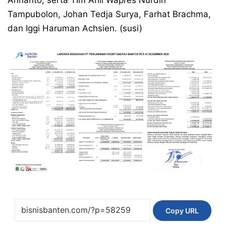
Arinanto; serta TIm Ahli Wapres Nurdin
Tampubolon, Johan Tedja Surya, Farhat Brachma,
dan Iggi Haruman Achsien. (susi)
Copy URL