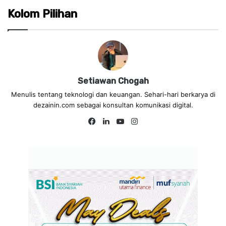
Kolom Pilihan
Setiawan Chogah
Menulis tentang teknologi dan keuangan. Sehari-hari berkarya di
dezainin.com sebagai konsultan komunikasi digital.
Fa
Lin
Yo
Ins
ce
ke
uT
tag
bo
dIn
ub
ra
ok
e
m