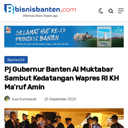
Switch ski
Mencar
M
Banten24
Pj Gubernur Banten Al Muktabar
Sambut Kedatangan Wapres RI KH
Ma’ruf Amin
Susi Kurniawati
20 September 2023