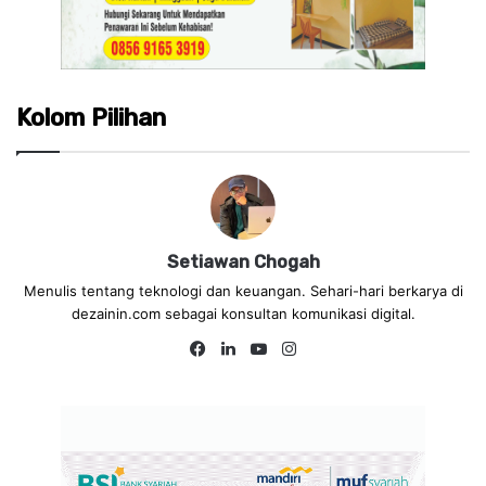
Kolom Pilihan
Setiawan Chogah
Menulis tentang teknologi dan keuangan. Sehari-hari berkarya di
dezainin.com sebagai konsultan komunikasi digital.
Fa
Lin
Yo
Ins
ce
ke
uT
tag
bo
dIn
ub
ra
ok
e
m