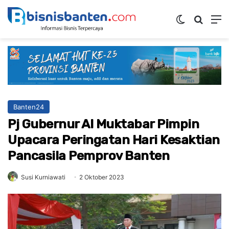
Switch ski
Mencar
M
Banten24
Pj Gubernur Al Muktabar Pimpin
Upacara Peringatan Hari Kesaktian
Pancasila Pemprov Banten
Susi Kurniawati
2 Oktober 2023