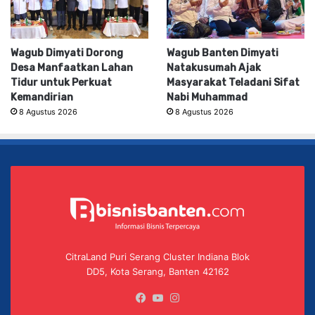
Wagub Dimyati Dorong
Wagub Banten Dimyati
Desa Manfaatkan Lahan
Natakusumah Ajak
Tidur untuk Perkuat
Masyarakat Teladani Sifat
Kemandirian
Nabi Muhammad
8 Agustus 2026
8 Agustus 2026
CitraLand Puri Serang Cluster Indiana Blok
DD5, Kota Serang, Banten 42162
Facebook
YouTube
Instagram