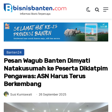
Switch ski
Mencar
M
Banten24
Pesan Wagub Banten Dimyati
Natakusumah ke Peserta Diklatpim
Pengawas: ASN Harus Terus
Berkembang
Susi Kurniawati
26 September 2025