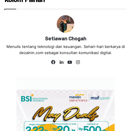
Setiawan Chogah
Menulis tentang teknologi dan keuangan. Sehari-hari berkarya di
dezainin.com sebagai konsultan komunikasi digital.
Fa
Lin
Yo
Ins
ce
ke
uT
tag
bo
dIn
ub
ra
ok
e
m