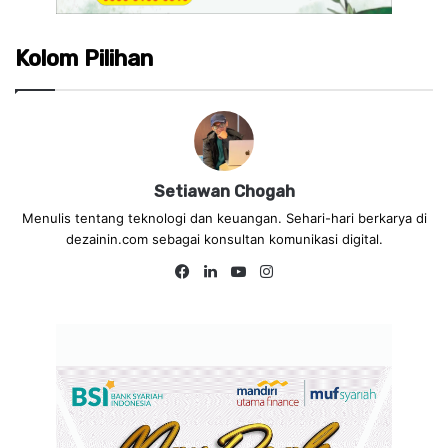
Kolom Pilihan
Setiawan Chogah
Menulis tentang teknologi dan keuangan. Sehari-hari berkarya di
dezainin.com sebagai konsultan komunikasi digital.
Fa
Lin
Yo
Ins
ce
ke
uT
tag
bo
dIn
ub
ra
ok
e
m