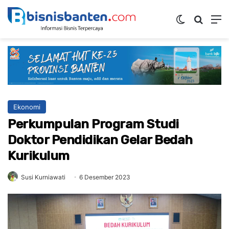
Switch ski
Mencar
M
Ekonomi
Perkumpulan Program Studi
Doktor Pendidikan Gelar Bedah
Kurikulum
Susi Kurniawati
6 Desember 2023