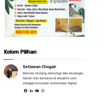
Kolom Pilihan
Setiawan Chogah
Menulis tentang teknologi dan keuangan.
Sehari-hari berkarya di dezainin.com
sebagai konsultan komunikasi digital.
Fa
Lin
Yo
Ins
ce
ke
uT
tag
bo
dIn
ub
ra