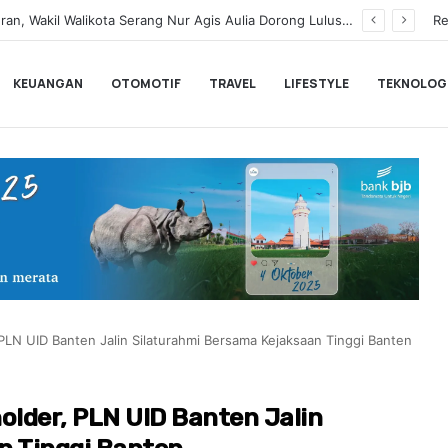
Tekan Pengangguran, Wakil Walikota Serang Nur Agis Aulia Dorong Lulusan SMK Berkarir ke Jepang: Gaji Capai Rp25 Juta!
Re
KEUANGAN
OTOMOTIF
TRAVEL
LIFESTYLE
TEKNOLOG
PLN UID Banten Jalin Silaturahmi Bersama Kejaksaan Tinggi Banten
older, PLN UID Banten Jalin