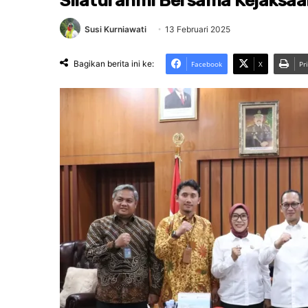
Silaturahmi Bersama Kejaksaa
Susi Kurniawati
13 Februari 2025
Bagikan berita ini ke:
Facebook
X
Pr