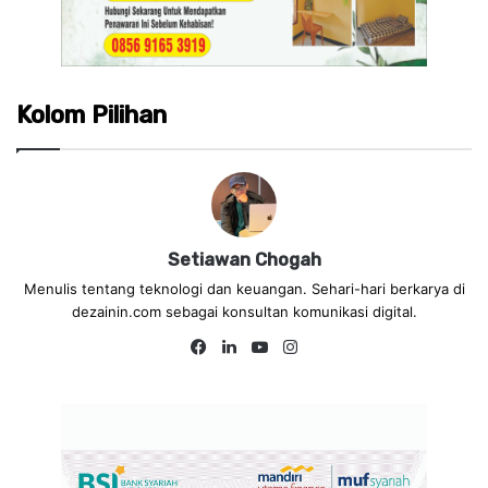
Kolom Pilihan
Setiawan Chogah
Menulis tentang teknologi dan keuangan. Sehari-hari berkarya di
dezainin.com sebagai konsultan komunikasi digital.
Fa
Lin
Yo
Ins
ce
ke
uT
tag
bo
dIn
ub
ra
ok
e
m