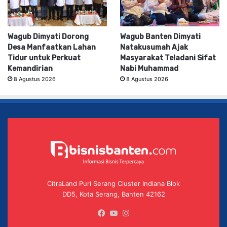
Wagub Dimyati Dorong
Wagub Banten Dimyati
Desa Manfaatkan Lahan
Natakusumah Ajak
Tidur untuk Perkuat
Masyarakat Teladani Sifat
Kemandirian
Nabi Muhammad
8 Agustus 2026
8 Agustus 2026
CitraLand Puri Serang Cluster Indiana Blok
DD5, Kota Serang, Banten 42162
Facebook
YouTube
Instagram