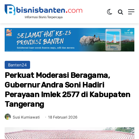
Switch ski
Mencar
M
Banten24
Perkuat Moderasi Beragama,
Gubernur Andra Soni Hadiri
Perayaan Imlek 2577 di Kabupaten
Tangerang
Susi Kurniawati
18 Februari 2026