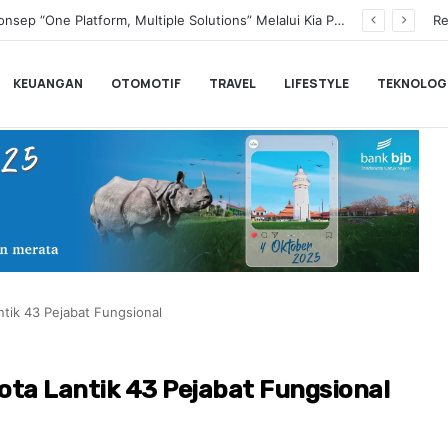
Transformasi Digital Perkuat Layanan, Bank bjb Raih Lima Titanium Awards pada PRIMA Awards 2026
Re
KEUANGAN
OTOMOTIF
TRAVEL
LIFESTYLE
TEKNOLOG
ntik 43 Pejabat Fungsional
Kota Lantik 43 Pejabat Fungsional