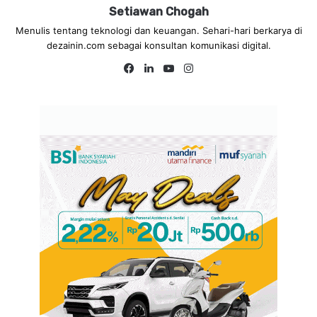
Setiawan Chogah
Menulis tentang teknologi dan keuangan. Sehari-hari berkarya di
dezainin.com sebagai konsultan komunikasi digital.
Fa
Lin
Yo
Ins
ce
ke
uT
tag
bo
dIn
ub
ra
ok
e
m