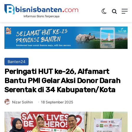
Switch ski
Mencar
M
Banten24
Peringati HUT ke-26, Alfamart
Bantu PMI Gelar Aksi Donor Darah
Serentak di 34 Kabupaten/Kota
Nizar Solihin
18 September 2025