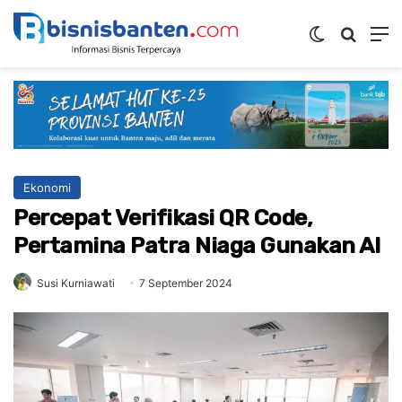
Switch ski
Mencar
M
Ekonomi
Percepat Verifikasi QR Code,
Pertamina Patra Niaga Gunakan AI
Susi Kurniawati
7 September 2024