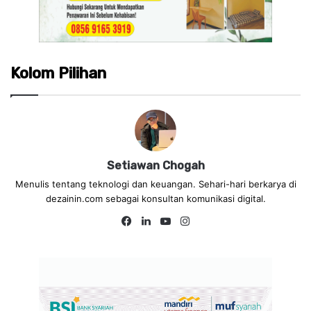
Kolom Pilihan
Setiawan Chogah
Menulis tentang teknologi dan keuangan. Sehari-hari berkarya di
dezainin.com sebagai konsultan komunikasi digital.
Fa
Lin
Yo
Ins
ce
ke
uT
tag
bo
dIn
ub
ra
ok
e
m