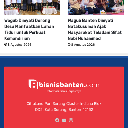
Wagub Dimyati Dorong
Wagub Banten Dimyati
Desa Manfaatkan Lahan
Natakusumah Ajak
Tidur untuk Perkuat
Masyarakat Teladani Sifat
Kemandirian
Nabi Muhammad
8 Agustus 2026
8 Agustus 2026
CitraLand Puri Serang Cluster Indiana Blok
DD5, Kota Serang, Banten 42162
Facebook
YouTube
Instagram