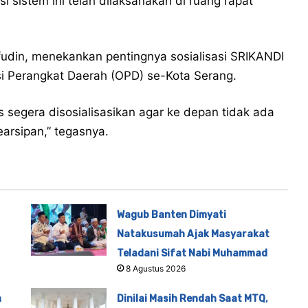
i sistem ini telah dilaksanakan di ruang rapat
fudin, menekankan pentingnya sosialisasi SRIKANDI
si Perangkat Daerah (OPD) se-Kota Serang.
segera disosialisasikan agar ke depan tidak ada
earsipan,” tegasnya.
Wagub Banten Dimyati
Natakusumah Ajak Masyarakat
Teladani Sifat Nabi Muhammad
8 Agustus 2026
n
Dinilai Masih Rendah Saat MTQ,