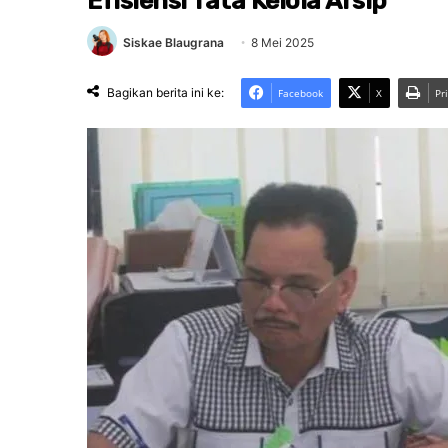
Efisiensi Tata Kelola Arsip
Siskae Blaugrana
8 Mei 2025
Bagikan berita ini ke:
Facebook
X
Pr