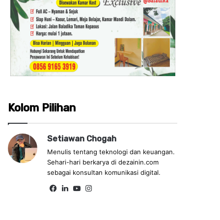
Kolom Pilihan
Setiawan Chogah
Menulis tentang teknologi dan keuangan.
Sehari-hari berkarya di dezainin.com
sebagai konsultan komunikasi digital.
Fa
Lin
Yo
Ins
ce
ke
uT
tag
bo
dIn
ub
ra