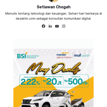
Setiawan Chogah
Menulis tentang teknologi dan keuangan. Sehari-hari berkarya di
dezainin.com sebagai konsultan komunikasi digital.
Fa
Lin
Yo
Ins
ce
ke
uT
tag
bo
dIn
ub
ra
ok
e
m