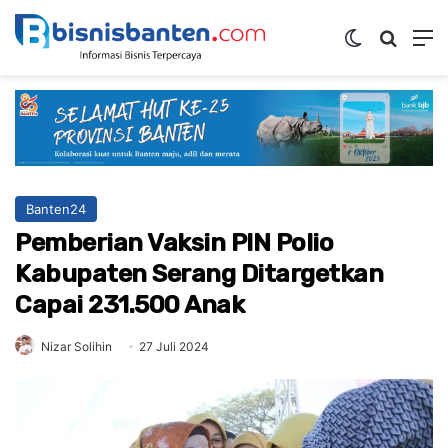
Switch ski
Mencar
M
Banten24
Pemberian Vaksin PIN Polio
Kabupaten Serang Ditargetkan
Capai 231.500 Anak
Nizar Solihin
27 Juli 2024