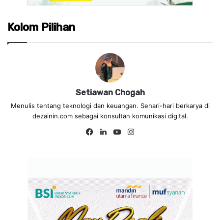
Kolom Pilihan
Setiawan Chogah
Menulis tentang teknologi dan keuangan. Sehari-hari berkarya di
dezainin.com sebagai konsultan komunikasi digital.
Fa
Lin
Yo
Ins
ce
ke
uT
tag
bo
dIn
ub
ra
ok
e
m