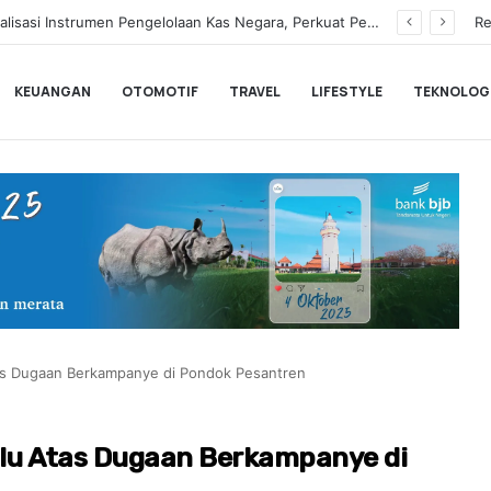
Hampir Sentuh 70.000 Pengguna, Polytron Optimis Sambut Ajang GIIAS 2026 dengan Respon Positif
Re
KEUANGAN
OTOMOTIF
TRAVEL
LIFESTYLE
TEKNOLOG
tas Dugaan Berkampanye di Pondok Pesantren
slu Atas Dugaan Berkampanye di