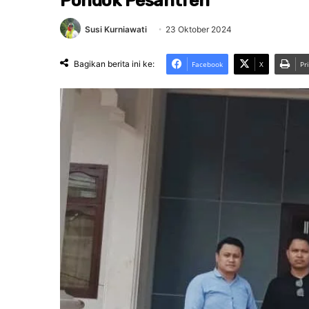
Pondok Pesantren
Susi Kurniawati
23 Oktober 2024
Bagikan berita ini ke:
Facebook
X
Pr