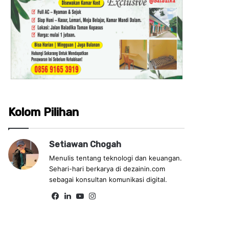
Kolom Pilihan
Setiawan Chogah
Menulis tentang teknologi dan keuangan.
Sehari-hari berkarya di dezainin.com
sebagai konsultan komunikasi digital.
Fa
Lin
Yo
Ins
ce
ke
uT
tag
bo
dIn
ub
ra