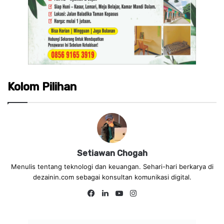
Kolom Pilihan
Setiawan Chogah
Menulis tentang teknologi dan keuangan. Sehari-hari berkarya di
dezainin.com sebagai konsultan komunikasi digital.
Fa
Lin
Yo
Ins
ce
ke
uT
tag
bo
dIn
ub
ra