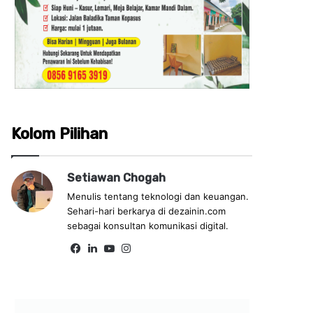
Kolom Pilihan
Setiawan Chogah
Menulis tentang teknologi dan keuangan.
Sehari-hari berkarya di dezainin.com
sebagai konsultan komunikasi digital.
Fa
Lin
Yo
Ins
ce
ke
uT
tag
bo
dIn
ub
ra
ok
e
m