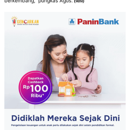
berkembang,” pungkas Agus.
(susi)