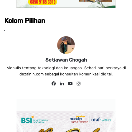
Kolom Pilihan
Setiawan Chogah
Menulis tentang teknologi dan keuangan. Sehari-hari berkarya di
dezainin.com sebagai konsultan komunikasi digital.
Fa
Lin
Yo
Ins
ce
ke
uT
tag
bo
dIn
ub
ra
ok
e
m