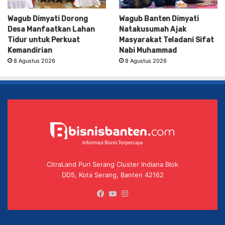
Wagub Dimyati Dorong
Wagub Banten Dimyati
Desa Manfaatkan Lahan
Natakusumah Ajak
Tidur untuk Perkuat
Masyarakat Teladani Sifat
Kemandirian
Nabi Muhammad
8 Agustus 2026
8 Agustus 2026
CitraLand Puri Serang Cluster Indiana Blok
DD5, Kota Serang, Banten 42162
Facebook
YouTube
Instagram