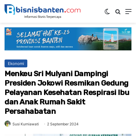
Switch ski
Mencar
M
Ekonomi
Menkeu Sri Mulyani Dampingi
Presiden Jokowi Resmikan Gedung
Pelayanan Kesehatan Respirasi Ibu
dan Anak Rumah Sakit
Persahabatan
Susi Kurniawati
2 September 2024