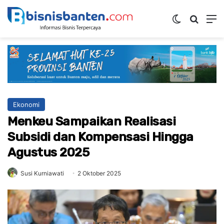
Switch ski
Mencar
M
Ekonomi
Menkeu Sampaikan Realisasi
Subsidi dan Kompensasi Hingga
Agustus 2025
Susi Kurniawati
2 Oktober 2025