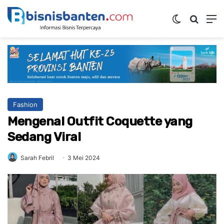
Switch ski
Mencar
M
Fashion
Mengenal Outfit Coquette yang
Sedang Viral
Sarah Febril
3 Mei 2024