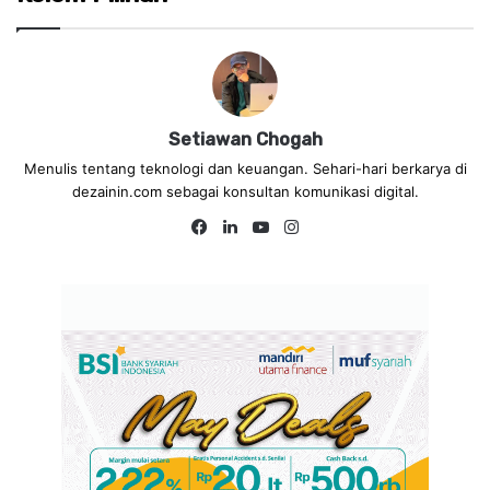
Setiawan Chogah
Menulis tentang teknologi dan keuangan. Sehari-hari berkarya di
dezainin.com sebagai konsultan komunikasi digital.
Fa
Lin
Yo
Ins
ce
ke
uT
tag
bo
dIn
ub
ra
ok
e
m