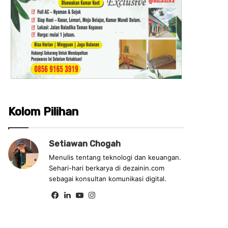
Kolom Pilihan
Setiawan Chogah
Menulis tentang teknologi dan keuangan.
Sehari-hari berkarya di dezainin.com
sebagai konsultan komunikasi digital.
Fa
Lin
Yo
Ins
ce
ke
uT
tag
bo
dIn
ub
ra