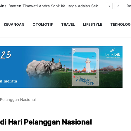
BLACKPINK Gelar Meet & Greet Spesial Rayakan Anniversary ke-10, Ini Syarat dan Jadwalnya
Re
KEUANGAN
OTOMOTIF
TRAVEL
LIFESTYLE
TEKNOLOG
 Pelanggan Nasional
di Hari Pelanggan Nasional