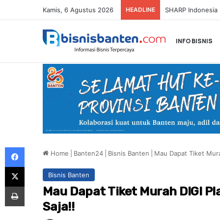
Kamis, 6 Agustus 2026
HEADLINE
Honda Resmi Buk
INFO BISNIS
Facebook
Home
|
Banten24
|
Bisnis Banten
|
Mau Dapat Tiket Murah
X
Bisnis Banten
Print
Mau Dapat Tiket Murah DIGI Pla
Saja!!