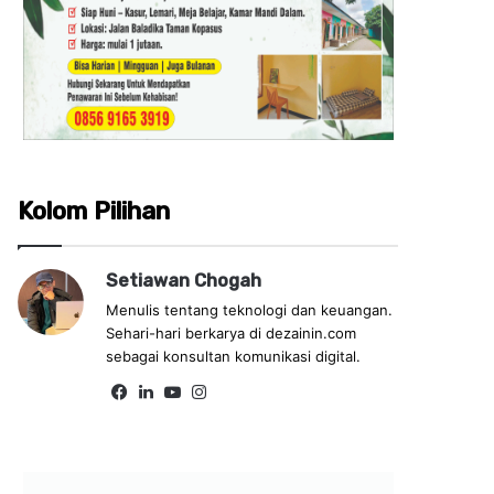
Kolom Pilihan
Setiawan Chogah
Menulis tentang teknologi dan keuangan.
Sehari-hari berkarya di dezainin.com
sebagai konsultan komunikasi digital.
Fa
Lin
Yo
Ins
ce
ke
uT
tag
bo
dIn
ub
ra
ok
e
m