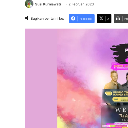
Susi Kurniawati
2 Februari 2023
Bagikan berita ini ke:
Facebook
X
Pr