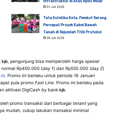
Infrastruktur di Atas Rp50 Miliar
31 Juli 2026
Tata Estetika Kota, Pemkot Serang
Percepat Proyek Kabel Bawah
Tanah di Sejumlah Titik Protokol
28 Juli 2026
k
, pengunjung bisa memperoleh harga spesial
bjb
a normal Rp450.000 (
day 1
) dan Rp550.000 (
day 2
)
.id
. Promo ini berlaku untuk periode 16 Januari
rdapat pula promo
Fast Line
. Promo ini berlaku pada
n aktivasi DigiCash
by
bank
.
bjb
oleh promo transaksi dari berbagai
tenant
yang
ranya mudah, cukup lakukan transaksi minimal