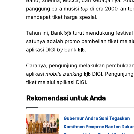
Band, Sherina, Mocca, dan sebagainya. Anda
panggung para musisi
top
di era 2000-an te
mendapat tiket harga spesial.
Tahun ini, Bank
turut mendukung festival
bjb
satunya adalah promo pembelian tiket mela
aplikasi DIGI
by
bank
.
bjb
Caranya, pengunjung melakukan pembukaan
aplikasi
mobile
banking
DIGI. Pengunjung
bjb
tiket melalui aplikasi DIGI.
Rekomendasi untuk Anda
Gubernur Andra Soni Tegaskan
Komitmen Pemprov Banten Duku