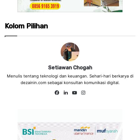
Kolom Pilihan
Setiawan Chogah
Menulis tentang teknologi dan keuangan. Sehari-hari berkarya di
dezainin.com sebagai konsultan komunikasi digital.
Fa
Lin
Yo
Ins
ce
ke
uT
tag
bo
dIn
ub
ra
ok
e
m