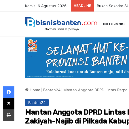
Kamis, 6 Agustus 2026
HEADLINE
INFO BISNIS
Facebook
Home
|
Banten24
|
Mantan Anggota DPRD Lintas Parpol 
X
Banten24
Print
Mantan Anggota DPRD Lintas P
Zakiyah-Najib di Pilkada Kabu