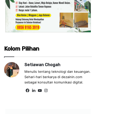
Kolom Pilihan
Setiawan Chogah
Menulis tentang teknologi dan keuangan.
Sehari-hari berkarya di dezainin.com
sebagai konsultan komunikasi digital.
Fa
Lin
Yo
Ins
ce
ke
uT
tag
bo
dIn
ub
ra
ok
e
m