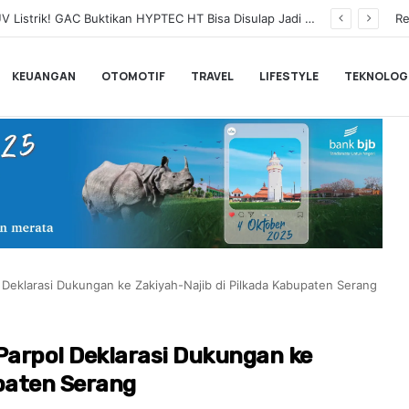
Leapmotor Perluas Jangkauan ke Jawa Tengah, Hadirkan Leapmotor B10 di Indomobil Expo Semarang 2026
Re
KEUANGAN
OTOMOTIF
TRAVEL
LIFESTYLE
TEKNOLOG
Deklarasi Dukungan ke Zakiyah-Najib di Pilkada Kabupaten Serang
arpol Deklarasi Dukungan ke
paten Serang