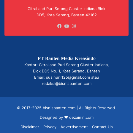
CitraLand Puri Serang Cluster Indiana Blok
DD5, Kota Serang, Banten 42162
Facebook
YouTube
Instagram
PT Banten Media Kreasindo
Kantor: CitraLand Puri Serang Cluster Indiana,
Blok DD5 No. 1, Kota Serang, Banten
Email: susinuril125@gmail.com atau
redaksi@bisnisbanten.com
© 2017-2025 bisnisbanten.com | All Rights Reserved.
Designed by ❤
dezainin.com
Disclaimer
Privacy
Advertisement
Contact Us