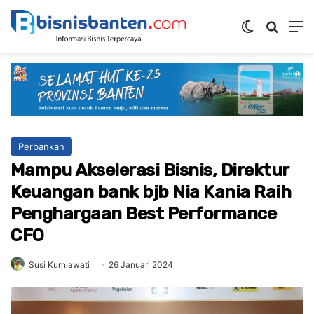
Switch ski
Mencar
M
Perbankan
Mampu Akselerasi Bisnis, Direktur
Keuangan bank bjb Nia Kania Raih
Penghargaan Best Performance
CFO
Susi Kurniawati
26 Januari 2024