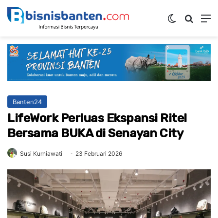
Switch ski
Mencar
M
Banten24
LifeWork Perluas Ekspansi Ritel
Bersama BUKA di Senayan City
Susi Kurniawati
23 Februari 2026