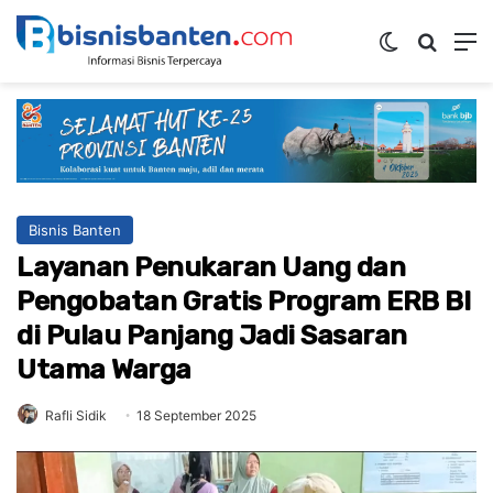
Switch ski
Mencar
M
Bisnis Banten
Layanan Penukaran Uang dan
Pengobatan Gratis Program ERB BI
di Pulau Panjang Jadi Sasaran
Utama Warga
Rafli Sidik
18 September 2025