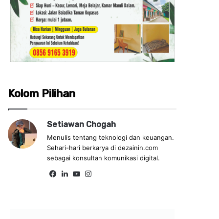
Kolom Pilihan
Setiawan Chogah
Menulis tentang teknologi dan keuangan.
Sehari-hari berkarya di dezainin.com
sebagai konsultan komunikasi digital.
Fa
Lin
Yo
Ins
ce
ke
uT
tag
bo
dIn
ub
ra
ok
e
m