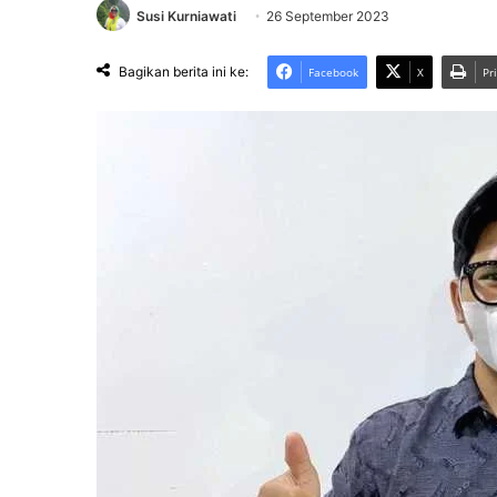
Susi Kurniawati
26 September 2023
Bagikan berita ini ke:
Facebook
X
Pr