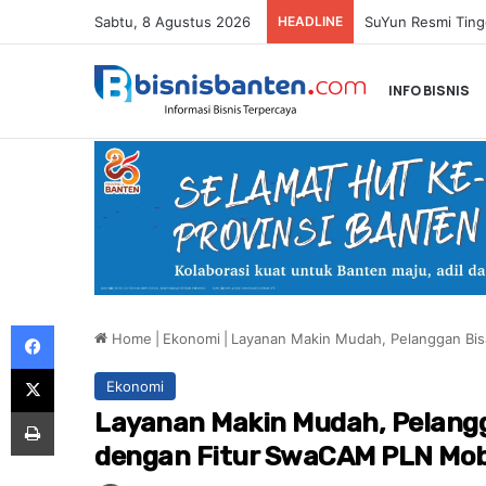
Sabtu, 8 Agustus 2026
HEADLINE
Paula Verhoeven 
INFO BISNIS
Facebook
Home
|
Ekonomi
|
Layanan Makin Mudah, Pelanggan Bis
X
Ekonomi
Print
Layanan Makin Mudah, Pelangg
dengan Fitur SwaCAM PLN Mob