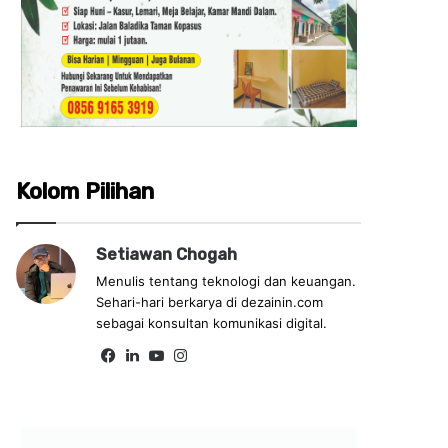
Kolom Pilihan
Setiawan Chogah
Menulis tentang teknologi dan keuangan.
Sehari-hari berkarya di dezainin.com
sebagai konsultan komunikasi digital.
Fa
Lin
Yo
Ins
ce
ke
uT
tag
bo
dIn
ub
ra
ok
e
m