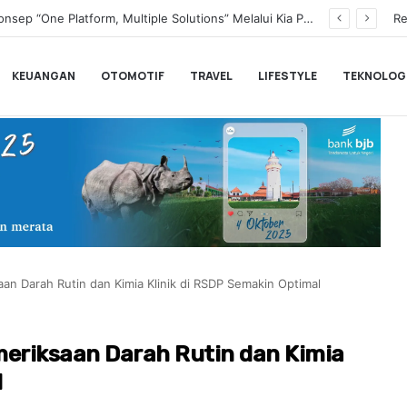
Transformasi Digital Perkuat Layanan, Bank bjb Raih Lima Titanium Awards pada PRIMA Awards 2026
Re
KEUANGAN
OTOMOTIF
TRAVEL
LIFESTYLE
TEKNOLOG
an Darah Rutin dan Kimia Klinik di RSDP Semakin Optimal
meriksaan Darah Rutin dan Kimia
l