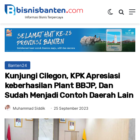
Switch ski
Mencar
M
Banten24
Kunjungi Cilegon, KPK Apresiasi
keberhasilan Plant BBJP, Dan
Sudah Menjadi Contoh Daerah Lain
Muhammad Siddik
25 September 2023