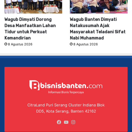
Wagub Dimyati Dorong
Wagub Banten Dimyati
Desa Manfaatkan Lahan
Natakusumah Ajak
Tidur untuk Perkuat
Masyarakat Teladani Sifat
Kemandirian
Nabi Muhammad
8 Agustus 2026
8 Agustus 2026
CitraLand Puri Serang Cluster Indiana Blok
DD5, Kota Serang, Banten 42162
Facebook
YouTube
Instagram