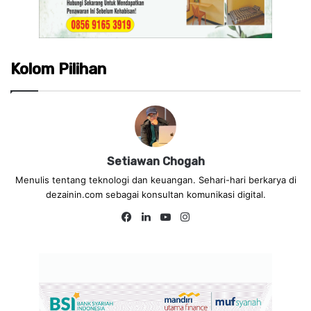
Kolom Pilihan
Setiawan Chogah
Menulis tentang teknologi dan keuangan. Sehari-hari berkarya di
dezainin.com sebagai konsultan komunikasi digital.
Fa
Lin
Yo
Ins
ce
ke
uT
tag
bo
dIn
ub
ra
ok
e
m