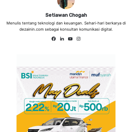
Setiawan Chogah
Menulis tentang teknologi dan keuangan. Sehari-hari berkarya di
dezainin.com sebagai konsultan komunikasi digital.
Fa
Lin
Yo
Ins
ce
ke
uT
tag
bo
dIn
ub
ra
ok
e
m