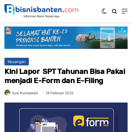
Switch ski
Mencar
M
Keuangan
Kini Lapor SPT Tahunan Bisa Pakai
menjadi E-Form dan E-Filing
Susi Kurniawati
16 Februari 2022