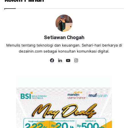
Setiawan Chogah
Menulis tentang teknologi dan keuangan. Sehari-hari berkarya di
dezainin.com sebagai konsultan komunikasi digital.
Fa
Lin
Yo
Ins
ce
ke
uT
tag
bo
dIn
ub
ra
ok
e
m