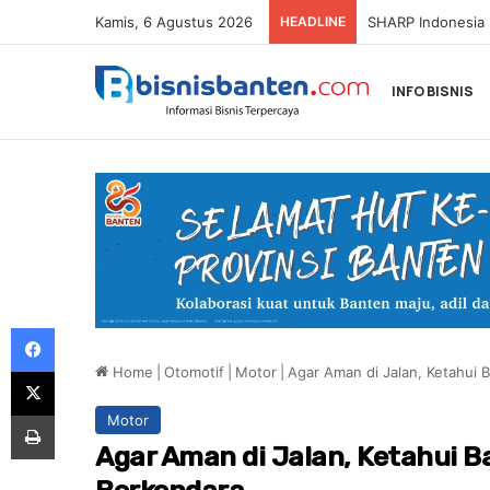
Kamis, 6 Agustus 2026
HEADLINE
Honda Resmi Buk
INFO BISNIS
Facebook
Home
|
Otomotif
|
Motor
|
Agar Aman di Jalan, Ketahui
X
Print
Motor
Agar Aman di Jalan, Ketahui 