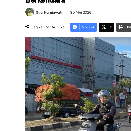
Berkendara
Susi Kurniawati
30 Mei 2026
Bagikan berita ini ke:
Facebook
X
Pr