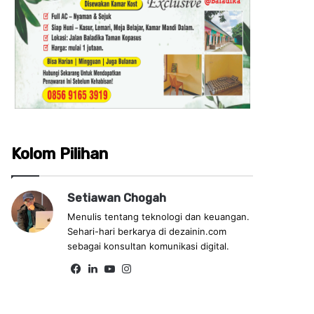
Kolom Pilihan
Setiawan Chogah
Menulis tentang teknologi dan keuangan.
Sehari-hari berkarya di dezainin.com
sebagai konsultan komunikasi digital.
Fa
Lin
Yo
Ins
ce
ke
uT
tag
bo
dIn
ub
ra