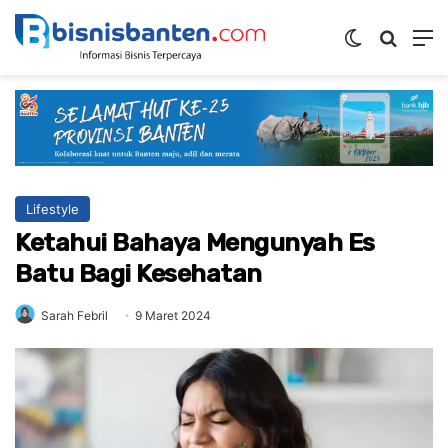
Switch ski
Mencar
M
Lifestyle
Ketahui Bahaya Mengunyah Es
Batu Bagi Kesehatan
Sarah Febril
9 Maret 2024