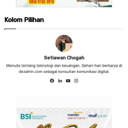
Kolom Pilihan
Setiawan Chogah
Menulis tentang teknologi dan keuangan. Sehari-hari berkarya di
dezainin.com sebagai konsultan komunikasi digital.
Fa
Lin
Yo
Ins
ce
ke
uT
tag
bo
dIn
ub
ra
ok
e
m