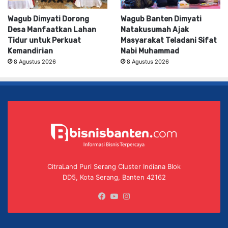
Wagub Dimyati Dorong
Wagub Banten Dimyati
Desa Manfaatkan Lahan
Natakusumah Ajak
Tidur untuk Perkuat
Masyarakat Teladani Sifat
Kemandirian
Nabi Muhammad
8 Agustus 2026
8 Agustus 2026
CitraLand Puri Serang Cluster Indiana Blok
DD5, Kota Serang, Banten 42162
Facebook
YouTube
Instagram