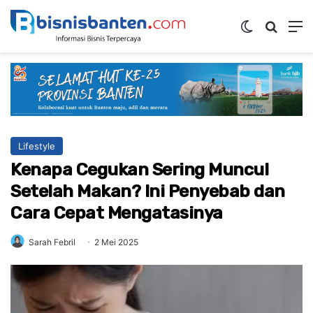
Switch ski
Mencar
M
Lifestyle
Kenapa Cegukan Sering Muncul
Setelah Makan? Ini Penyebab dan
Cara Cepat Mengatasinya
Sarah Febril
2 Mei 2025