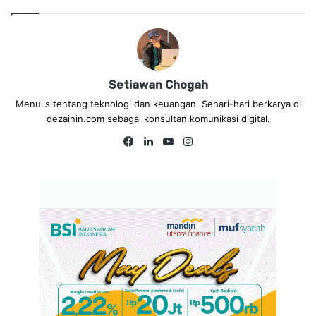
Setiawan Chogah
Menulis tentang teknologi dan keuangan. Sehari-hari berkarya di
dezainin.com sebagai konsultan komunikasi digital.
Fa
Lin
Yo
Ins
ce
ke
uT
tag
bo
dIn
ub
ra
ok
e
m