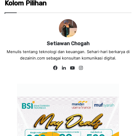
Kolom Pilihan
Setiawan Chogah
Menulis tentang teknologi dan keuangan. Sehari-hari berkarya di
dezainin.com sebagai konsultan komunikasi digital.
Fa
Lin
Yo
Ins
ce
ke
uT
tag
bo
dIn
ub
ra
ok
e
m