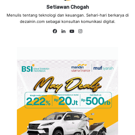
Setiawan Chogah
Menulis tentang teknologi dan keuangan. Sehari-hari berkarya di
dezainin.com sebagai konsultan komunikasi digital.
Fa
Lin
Yo
Ins
ce
ke
uT
tag
bo
dIn
ub
ra
ok
e
m