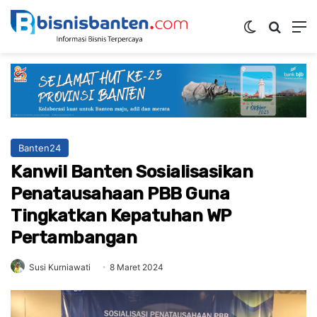
Switch ski
Mencar
M
Banten24
Kanwil Banten Sosialisasikan
Penatausahaan PBB Guna
Tingkatkan Kepatuhan WP
Pertambangan
Susi Kurniawati
8 Maret 2024