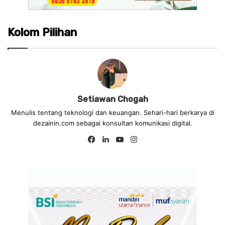
Kolom Pilihan
Setiawan Chogah
Menulis tentang teknologi dan keuangan. Sehari-hari berkarya di
dezainin.com sebagai konsultan komunikasi digital.
Fa
Lin
Yo
Ins
ce
ke
uT
tag
bo
dIn
ub
ra
ok
e
m