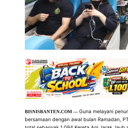
Guna melayani penum
BISNISBANTEN.COM
—
bersamaan dengan awal bulan Ramadan, PT 
total sebanyak 1.094 Kereta Api Jarak Jauh 