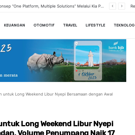
Transformasi Digital Perkuat Layanan, Bank bjb Raih Lima Titanium Awards pada PRIMA Awards 2026
Re
KEUANGAN
OTOMOTIF
TRAVEL
LIFESTYLE
TEKNOLOG
uh untuk Long Weekend Libur Nyepi Bersamaan dengan Awal
untuk Long Weekend Libur Nyepi
dan, Volume Penumpang Naik 17