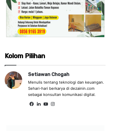
Kolom Pilihan
Setiawan Chogah
Menulis tentang teknologi dan keuangan.
Sehari-hari berkarya di dezainin.com
sebagai konsultan komunikasi digital.
Fa
Lin
Yo
Ins
ce
ke
uT
tag
bo
dIn
ub
ra
ok
e
m