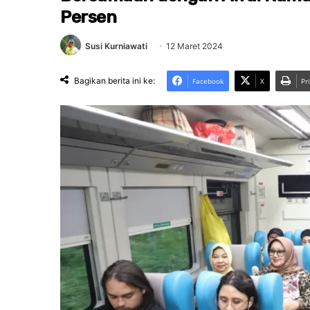
Persen
Susi Kurniawati
12 Maret 2024
Bagikan berita ini ke:
Facebook
X
Pr