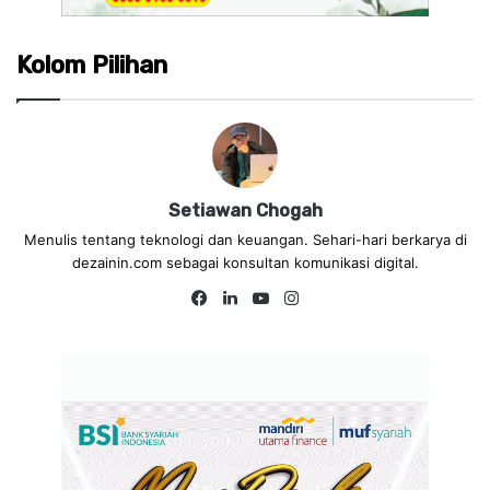
Kolom Pilihan
Setiawan Chogah
Menulis tentang teknologi dan keuangan. Sehari-hari berkarya di
dezainin.com sebagai konsultan komunikasi digital.
Fa
Lin
Yo
Ins
ce
ke
uT
tag
bo
dIn
ub
ra
ok
e
m