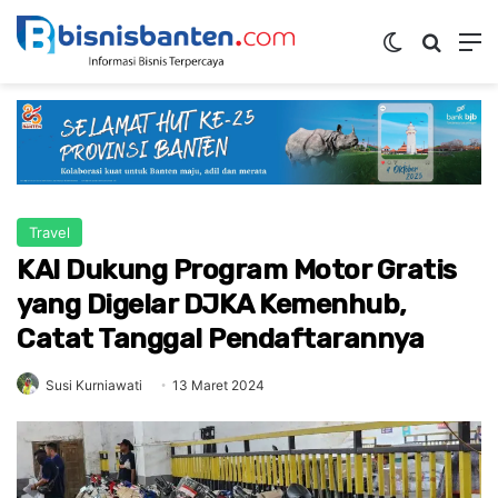
Switch ski
Mencar
M
Travel
KAI Dukung Program Motor Gratis
yang Digelar DJKA Kemenhub,
Catat Tanggal Pendaftarannya
Susi Kurniawati
13 Maret 2024